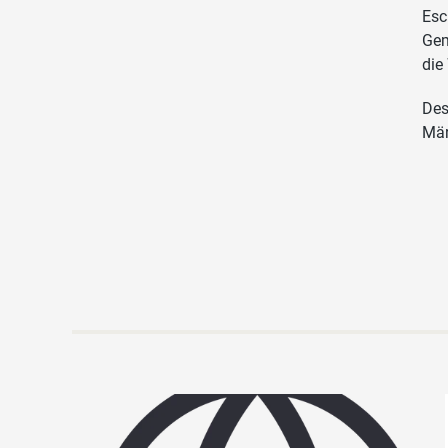
Esc
Gem
die
Des
Mär