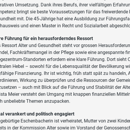
rativen Umsetzung. Dank ihres Berufs, ihrer vielfältigen Erfahru
petenz bringt sie beste Voraussetzungen für das freiwerdende R
undheit mit. Die 45-Jährige hat eine Ausbildung zur Führungsfa
hausweis und einen Master in Recht und Sozialarbeit abgeschl
re Führung für ein herausforderndes Ressort
 Ressort Alter und Gesundheit steht vor grossen Herausforderu
del, Fachkräftemangel in der Pflege sowie eine angespannte fin
egezentrum-Standorten erfordern eine klare Führung. Dort sieht 
tralen Hebel – sowohl für die Lebensqualität der Bevölkerung wie
gfähige Finanzierung. Ihr ist wichtig, früh statt spät zu handeln
rdinieren, Wirkung zu überprüfen und die Ressourcen der Gemei
zusetzen – auch mit Blick auf die Führung und Stabilität der Alt
ista Meier versteht den Umgang mit knappen finanziellen Mittel
h unbeliebte Themen anzupacken.
al verankert und politisch engagiert
 gebürtige Eschenbacherin ist verheiratet, Mutter von zwei Kinde
eits in der Kommission Alter sowie im Vorstand der Genossens