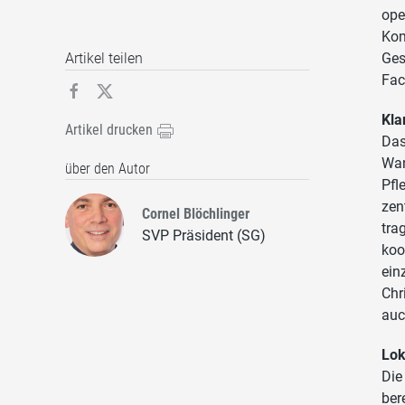
ope
Kom
Ges
Artikel teilen
Fac
Kla
Artikel drucken
Das
Wan
über den Autor
Pfl
zen
Cornel Blöchlinger
tra
SVP Präsident (SG)
koo
ein
Chr
auc
Lok
Die
ber