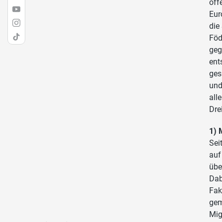
öff
Eur
die
Föd
geg
ent
ges
und
all
Dre
1) 
Sei
auf
übe
Dab
Fak
gem
Mig