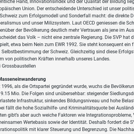
entliche Hand, Innovationsindex und der Qualität der Bildung lieg
opäischen Union. Der entscheidende Unterschied ist unser polit
 Schweiz zum Erfolgsmodell und Sonderfall macht: die direkte D
eralismus und unser Milizsystem. Laut OECD geniessen die Schw
enüber der Bevölkerung deutlich mehr Vertrauen als jene im Aus
scheidet das Volk – nicht eine zentrale Regierung. Die SVP hat d
pielt, etwa beim Nein zum EWR 1992. Sie steht konsequent ein f
 Selbstbestimmung der Schweiz. Gleichzeitig sind diese Erfolgs
em von politischen Kräften innerhalb unseres Landes.
i Grossbaustellen
Masseneinwanderung
t 1996, als die Ortspartei gegründet wurde, wuchs die Bevölkeru
 9.15 Mio. Die Folgen sind unübersehbar: steigender Siedlungsdr
rlastete Infrastruktur, sinkendes Bildungsniveau und hohe Belas
ei fällt die hohe Sozialhilfe- und Kriminalitätsquote bei Auslän
ten gibt’s aber auch weiche Faktoren wie Integrationsprobleme, 
einsamen Wertebasis sowie der Identität. Deshalb fordert die S
rationspolitik mit klarer Steuerung und Begrenzung. Die Nachhalti