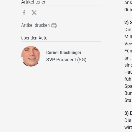
Artikel teilen
ans
dur
2) 
Artikel drucken
Die
Mil
über den Autor
Ver
Fün
Cornel Blöchlinger
an.
SVP Präsident (SG)
sin
Hau
füh
Spa
Bun
Sta
3) 
Die
wir