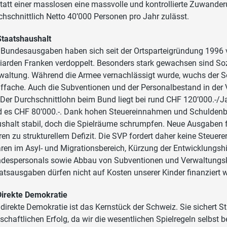
tatt einer masslosen eine massvolle und kontrollierte Zuwande
chschnittlich Netto 40’000 Personen pro Jahr zulässt.
Staatshaushalt
 Bundesausgaben haben sich seit der Ortsparteigründung 1996 
liarden Franken verdoppelt. Besonders stark gewachsen sind S
waltung. Während die Armee vernachlässigt wurde, wuchs der S
ffache. Auch die Subventionen und der Personalbestand in der 
 Der Durchschnittlohn beim Bund liegt bei rund CHF 120’000.-/Jah
d es CHF 80’000.-. Dank hohen Steuereinnahmen und Schuldenb
shalt stabil, doch die Spielräume schrumpfen. Neue Ausgaben 
ren zu strukturellem Defizit. Die SVP fordert daher keine Steue
ren im Asyl- und Migrationsbereich, Kürzung der Entwicklungsh
despersonals sowie Abbau von Subventionen und Verwaltungs
atsausgaben dürfen nicht auf Kosten unserer Kinder finanziert 
Direkte Demokratie
 direkte Demokratie ist das Kernstück der Schweiz. Sie sichert St
tschaftlichen Erfolg, da wir die wesentlichen Spielregeln selbst