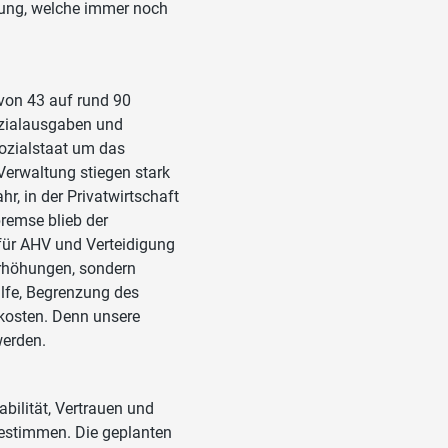
rung, welche immer noch
von 43 auf rund 90
ozialausgaben und
ozialstaat um das
Verwaltung stiegen stark
r, in der Privatwirtschaft
remse blieb der
für AHV und Verteidigung
rerhöhungen, sondern
ilfe, Begrenzung des
kosten. Denn unsere
werden.
abilität, Vertrauen und
 bestimmen. Die geplanten