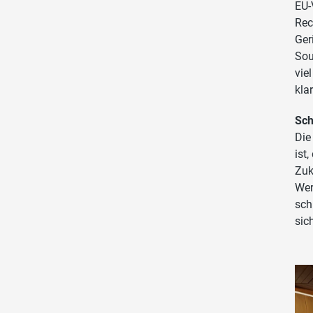
EU-
Rec
Ger
Sou
vie
kla
Sch
Die
ist
Zuk
Wer
sch
sic