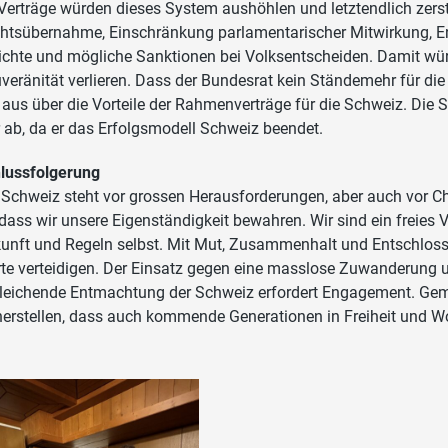
Verträge würden dieses System aushöhlen und letztendlich zer
htsübernahme, Einschränkung parlamentarischer Mitwirkung, E
ichte und mögliche Sanktionen bei Volksentscheiden. Damit wür
veränität verlieren. Dass der Bundesrat kein Ständemehr für die
l aus über die Vorteile der Rahmenverträge für die Schweiz. Die 
r ab, da er das Erfolgsmodell Schweiz beendet.
lussfolgerung
 Schweiz steht vor grossen Herausforderungen, aber auch vor 
, dass wir unsere Eigenständigkeit bewahren. Wir sind ein freies 
unft und Regeln selbst. Mit Mut, Zusammenhalt und Entschloss
te verteidigen. Der Einsatz gegen eine masslose Zuwanderung 
leichende Entmachtung der Schweiz erfordert Engagement. Ge
herstellen, dass auch kommende Generationen in Freiheit und W